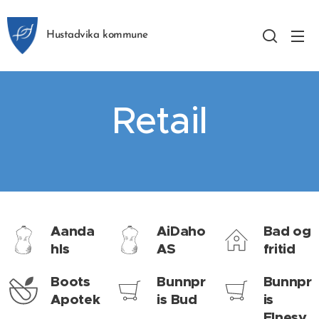
Hustadvika kommune
Retail
Aanda
AiDaho
Bad og
hls
AS
fritid
Boots
Bunnpr
Bunnpr
Apotek
is Bud
is
Elnesv