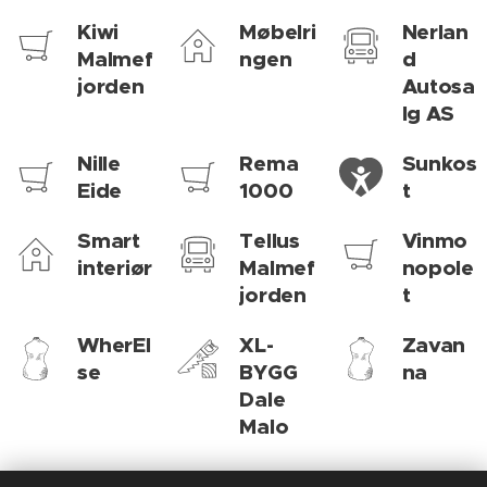
Kiwi
Møbelri
Nerlan
Malmef
ngen
d
jorden
Autosa
lg AS
Nille
Rema
Sunkos
Eide
1000
t
Smart
Tellus
Vinmo
interiør
Malmef
nopole
jorden
t
WherEl
XL-
Zavan
se
BYGG
na
Dale
Malo