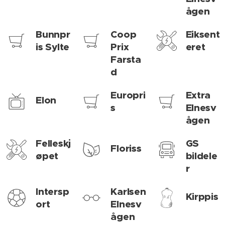
ågen
Bunnpr
Coop
Eiksent
is Sylte
Prix
eret
Farsta
d
Europri
Extra
Elon
s
Elnesv
ågen
Felleskj
GS
Floriss
øpet
bildele
r
Intersp
Karlsen
Kirppis
ort
Elnesv
ågen