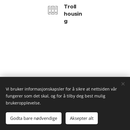
Troll
housin
g
Vi bruker informasjonskapsler for å sikre at nettsiden vår
Hustadvika kommune | 2024 | Enhet for integrering
fungerer som det skal, og for å tilby deg best mulig
Cookies
brukeropplevelse.
Languages
Godta bare nødvendige
Aksepter alt
English
Українська
العربية
Norsk
Français
Русский