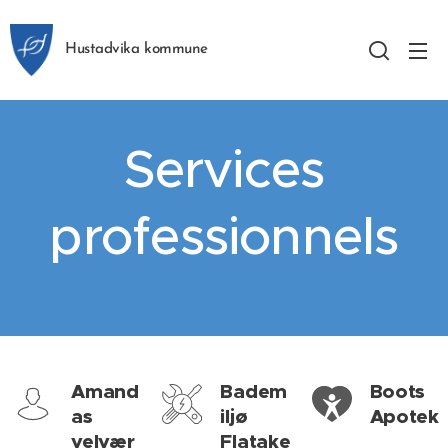
Hustadvika kommune
Services
professionnels
Amand
Badem
Boots
as
iljø
Apotek
velvær
Flatake