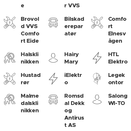
e
r VVS
Brovol
Bilskad
Comfo
d VVS
erepar
rt
Comfo
atør
Elnesv
rt Eide
ågen
Halskli
Hairy
HTL
nikken
Mary
Elektro
Hustad
iElektr
Legek
rør
o
ontor
Malme
Romsd
Salong
dalskli
al Dekk
WI-TO
nikken
og
Antirus
t AS